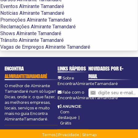
Eventos Almirante Tamandaré
Notícias Almirante Tamandaré
Promoções Almirante Tamandaré
Reclamações Almirante Tamandaré
Shows Almirante Tamandaré
Trânsito Almirante Tamandaré
Vagas de Empregos Almirante Tamandaré
ENCONTRA
LINKS RÁPIDOS
NOVIDADES POR E-
ALMIRANTETAMANDARÉ
MAIL
Sobre
EncontraAlmiranteTamandaré
O melhor de Almirante
Tamandaré num só lugar!
Fale com o
Dicas, onde ir, o que fazer,
EncontraAlmiranteTamandaré
as melhores empresas,
ANUNCIE
:
locais, serviços e muito
Com
mais no guia Encontra
destaque
|
AlmiranteTamandaré.
Grátis
Termos
|
Privacidade
|
Sitemap