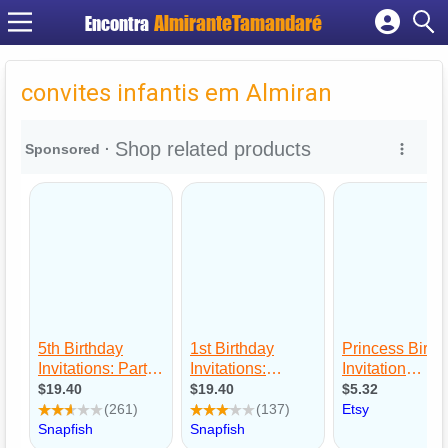
Encontra
Cadastrar empresa
Fazer login
convites infantis em Almiran
Criar conta