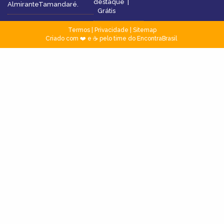
destaque
|
AlmiranteTamandaré.
Grátis
Termos
|
Privacidade
|
Sitemap
Criado com ❤️ e ☕ pelo time do EncontraBrasil