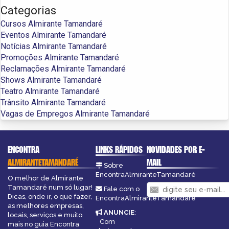
Categorias
Cursos Almirante Tamandaré
Eventos Almirante Tamandaré
Notícias Almirante Tamandaré
Promoções Almirante Tamandaré
Reclamações Almirante Tamandaré
Shows Almirante Tamandaré
Teatro Almirante Tamandaré
Trânsito Almirante Tamandaré
Vagas de Empregos Almirante Tamandaré
ENCONTRA
LINKS RÁPIDOS
NOVIDADES POR E-
ALMIRANTETAMANDARÉ
MAIL
Sobre
EncontraAlmiranteTamandaré
O melhor de Almirante
Tamandaré num só lugar!
Fale com o
Dicas, onde ir, o que fazer,
EncontraAlmiranteTamandaré
as melhores empresas,
ANUNCIE
:
locais, serviços e muito
Com
mais no guia Encontra