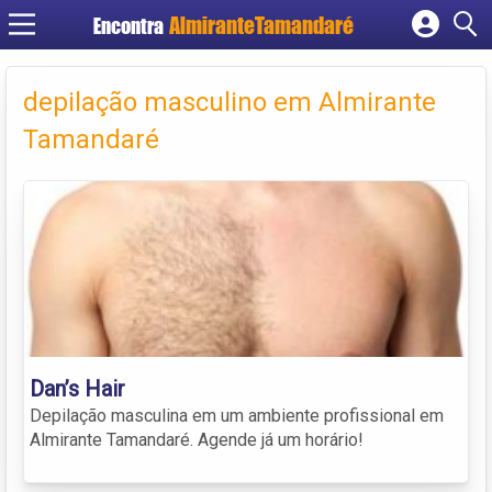
Encontra
Cadastrar empresa
Fazer login
depilação masculino em Almirante
Criar conta
Tamandaré
Dan’s Hair
Depilação masculina em um ambiente profissional em
Almirante Tamandaré. Agende já um horário!