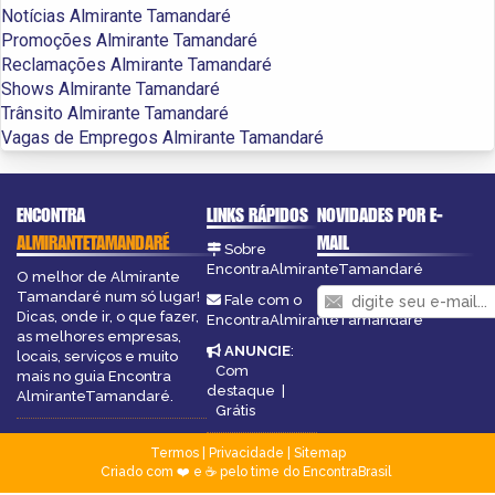
Notícias Almirante Tamandaré
Promoções Almirante Tamandaré
Reclamações Almirante Tamandaré
Shows Almirante Tamandaré
Trânsito Almirante Tamandaré
Vagas de Empregos Almirante Tamandaré
ENCONTRA
LINKS RÁPIDOS
NOVIDADES POR E-
ALMIRANTETAMANDARÉ
MAIL
Sobre
EncontraAlmiranteTamandaré
O melhor de Almirante
Tamandaré num só lugar!
Fale com o
Dicas, onde ir, o que fazer,
EncontraAlmiranteTamandaré
as melhores empresas,
ANUNCIE
:
locais, serviços e muito
Com
mais no guia Encontra
destaque
|
AlmiranteTamandaré.
Grátis
Termos
|
Privacidade
|
Sitemap
Criado com ❤️ e ☕ pelo time do EncontraBrasil