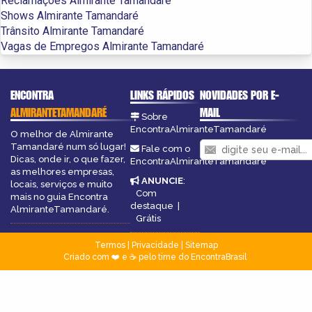
Reclamações Almirante Tamandaré
Shows Almirante Tamandaré
Trânsito Almirante Tamandaré
Vagas de Empregos Almirante Tamandaré
ENCONTRA
LINKS RÁPIDOS
NOVIDADES POR E-
ALMIRANTETAMANDARÉ
MAIL
Sobre
EncontraAlmiranteTamandaré
O melhor de Almirante
Tamandaré num só lugar!
Fale com o
Dicas, onde ir, o que fazer,
EncontraAlmiranteTamandaré
as melhores empresas,
ANUNCIE
:
locais, serviços e muito
Com
mais no guia Encontra
destaque
|
AlmiranteTamandaré.
Grátis
Termos
|
Privacidade
|
Sitemap
Criado com ❤️ e ☕ pelo time do EncontraBrasil