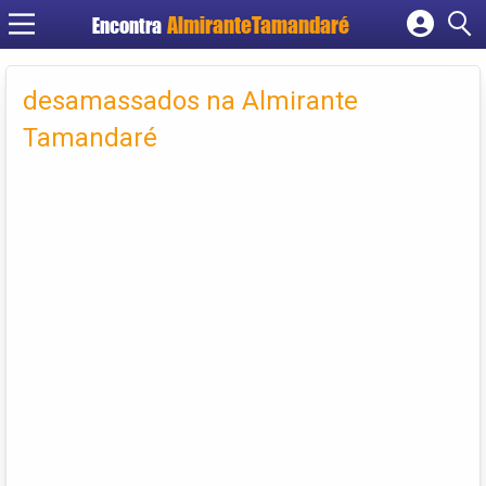
Encontra
Cadastrar empresa
Fazer login
desamassados na Almirante
Criar conta
Tamandaré