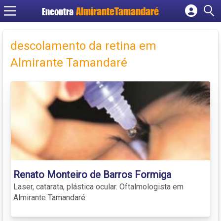
Encontra
Cadastrar empresa
Fazer login
descolamento da retina em
Criar conta
Almirante Tamandaré
Renato Monteiro de Barros Formiga
Laser, catarata, plástica ocular. Oftalmologista em
Almirante Tamandaré.