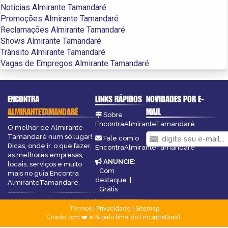
Notícias Almirante Tamandaré
Promoções Almirante Tamandaré
Reclamações Almirante Tamandaré
Shows Almirante Tamandaré
Trânsito Almirante Tamandaré
Vagas de Empregos Almirante Tamandaré
ENCONTRA
LINKS RÁPIDOS
NOVIDADES POR E-
ALMIRANTETAMANDARÉ
MAIL
Sobre
EncontraAlmiranteTamandaré
O melhor de Almirante
Tamandaré num só lugar!
Fale com o
Dicas, onde ir, o que fazer,
EncontraAlmiranteTamandaré
as melhores empresas,
ANUNCIE
:
locais, serviços e muito
Com
mais no guia Encontra
destaque
|
AlmiranteTamandaré.
Grátis
Termos
|
Privacidade
|
Sitemap
Criado com ❤️ e ☕ pelo time do EncontraBrasil