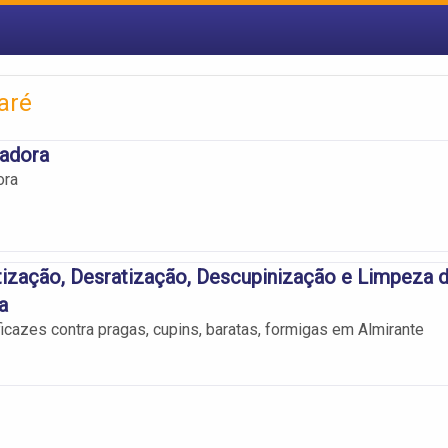
aré
adora
ora
ização, Desratização, Descupinização e Limpeza 
a
icazes contra pragas, cupins, baratas, formigas em Almirante