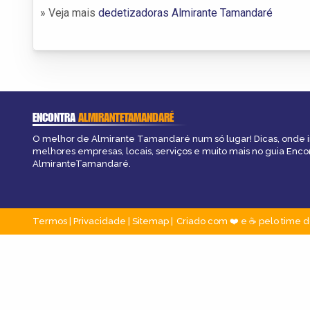
» Veja mais
dedetizadoras Almirante Tamandaré
ENCONTRA
ALMIRANTETAMANDARÉ
O melhor de Almirante Tamandaré num só lugar! Dicas, onde ir,
melhores empresas, locais, serviços e muito mais no guia Enco
AlmiranteTamandaré.
Termos
|
Privacidade
|
Sitemap
Criado com ❤️ e ☕ pelo time d