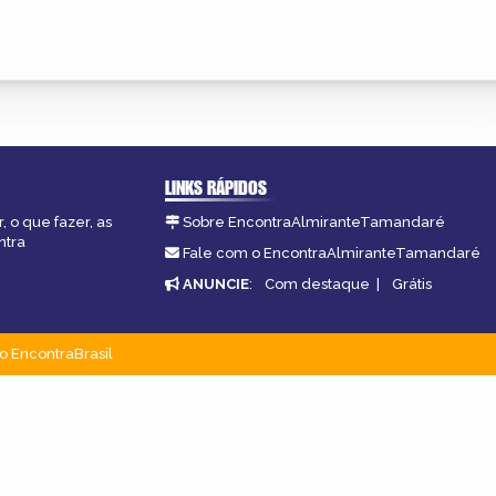
LINKS RÁPIDOS
 o que fazer, as
Sobre EncontraAlmiranteTamandaré
ntra
Fale com o EncontraAlmiranteTamandaré
ANUNCIE
:
Com destaque
|
Grátis
o EncontraBrasil