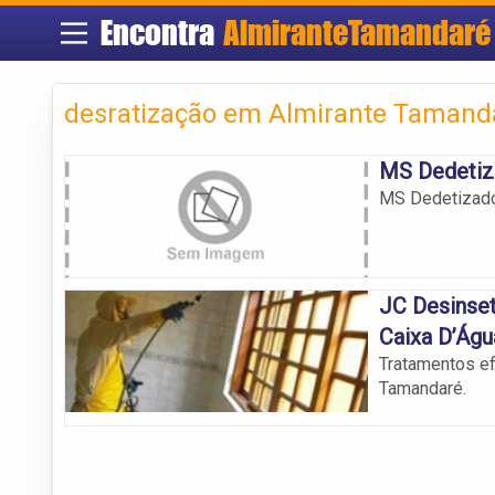
Encontra
AlmiranteTamandaré
desratização em Almirante Tamand
MS Dedetiz
MS Dedetizad
JC Desinset
Caixa D’Águ
Tratamentos ef
Tamandaré.