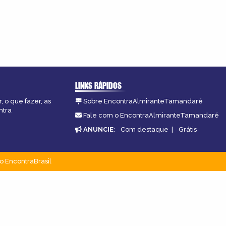
LINKS RÁPIDOS
 o que fazer, as
Sobre EncontraAlmiranteTamandaré
ntra
Fale com o EncontraAlmiranteTamandaré
ANUNCIE
:
Com destaque
|
Grátis
o EncontraBrasil