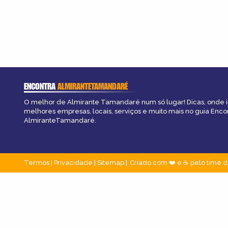
ENCONTRA
ALMIRANTETAMANDARÉ
O melhor de Almirante Tamandaré num só lugar! Dicas, onde ir,
melhores empresas, locais, serviços e muito mais no guia Enco
AlmiranteTamandaré.
Termos
|
Privacidade
|
Sitemap
Criado com ❤️ e ☕ pelo time d