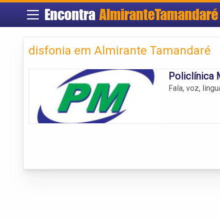
Encontra
AlmiranteTamandaré
disfonia em Almirante Tamandaré
Policlínica
Fala, voz, lin