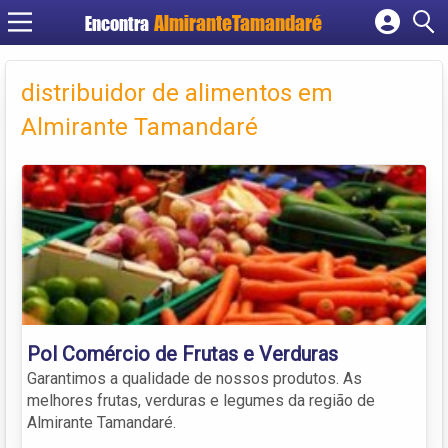
Encontra
Cadastrar empresa
Fazer login
distribuidor de alimentos em
Criar conta
Almirante Tamandaré
Pol Comércio de Frutas e Verduras
Garantimos a qualidade de nossos produtos. As
melhores frutas, verduras e legumes da região de
Almirante Tamandaré.