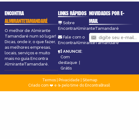
ENCONTRA
LINKS RÁPIDOS
NOVIDADES POR E-
ALMIRANTETAMANDARÉ
MAIL
Sobre
EncontraAlmiranteTamandaré
O melhor de Almirante
Tamandaré num só lugar!
Fale com o
Dicas, onde ir, o que fazer,
EncontraAlmiranteTamandaré
as melhores empresas,
ANUNCIE
:
locais, serviços e muito
Com
mais no guia Encontra
destaque
|
AlmiranteTamandaré.
Grátis
Termos
|
Privacidade
|
Sitemap
Criado com ❤️ e ☕ pelo time do EncontraBrasil