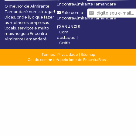
EncontraAlmiranteTamandaré
O melhor de Almirante
Tamandaré num só lugar!
Fale com o
Dicas, onde ir, o que fazer,
EncontraAlmiranteTamandaré
as melhores empresas,
ANUNCIE
:
locais, serviços e muito
Com
mais no guia Encontra
destaque
|
AlmiranteTamandaré.
Grátis
Termos
|
Privacidade
|
Sitemap
Criado com ❤️ e ☕ pelo time do EncontraBrasil