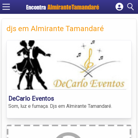
Encontra
Cadastrar empresa
Fazer login
djs em Almirante Tamandaré
Criar conta
DeCarlo Eventos
Som, luz e fumaça. Djs em Almirante Tamandaré.