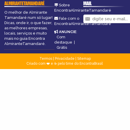
ALMIRANTETAMANDARÉ
MAIL
Sobre
EncontraAlmiranteTamandaré
O melhor de Almirante
Tamandaré num só lugar!
Fale com o
Dicas, onde ir, o que fazer,
EncontraAlmiranteTamandaré
as melhores empresas,
ANUNCIE
:
locais, serviços e muito
Com
mais no guia Encontra
destaque
|
AlmiranteTamandaré.
Grátis
Termos
|
Privacidade
|
Sitemap
Criado com ❤️ e ☕ pelo time do EncontraBrasil