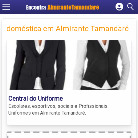
Encontra
Cadastrar empresa
Fazer login
doméstica em Almirante Tamandaré
Criar conta
Central do Uniforme
Escolares, esportivos, sociais e Profissionais.
Uniformes em Almirante Tamandaré.