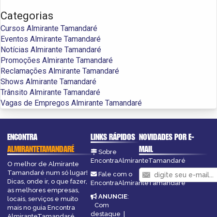
Categorias
Cursos Almirante Tamandaré
Eventos Almirante Tamandaré
Notícias Almirante Tamandaré
Promoções Almirante Tamandaré
Reclamações Almirante Tamandaré
Shows Almirante Tamandaré
Trânsito Almirante Tamandaré
Vagas de Empregos Almirante Tamandaré
ENCONTRA
LINKS RÁPIDOS
NOVIDADES POR E-
ALMIRANTETAMANDARÉ
MAIL
Sobre
EncontraAlmiranteTamandaré
O melhor de Almirante
Tamandaré num só lugar!
Fale com o
Dicas, onde ir, o que fazer,
EncontraAlmiranteTamandaré
as melhores empresas,
ANUNCIE
:
locais, serviços e muito
Com
mais no guia Encontra
destaque
|
AlmiranteTamandaré.