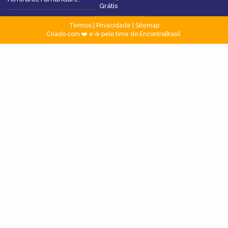
Grátis
Termos
|
Privacidade
|
Sitemap
Criado com ❤️ e ☕ pelo time do EncontraBrasil