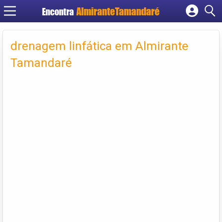
Encontra
Cadastrar empresa
Fazer login
drenagem linfática em Almirante
Criar conta
Tamandaré