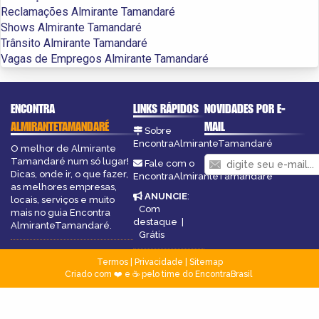
Reclamações Almirante Tamandaré
Shows Almirante Tamandaré
Trânsito Almirante Tamandaré
Vagas de Empregos Almirante Tamandaré
ENCONTRA
LINKS RÁPIDOS
NOVIDADES POR E-
ALMIRANTETAMANDARÉ
MAIL
Sobre
EncontraAlmiranteTamandaré
O melhor de Almirante
Tamandaré num só lugar!
Fale com o
Dicas, onde ir, o que fazer,
EncontraAlmiranteTamandaré
as melhores empresas,
ANUNCIE
:
locais, serviços e muito
Com
mais no guia Encontra
destaque
|
AlmiranteTamandaré.
Grátis
Termos
|
Privacidade
|
Sitemap
Criado com ❤️ e ☕ pelo time do EncontraBrasil