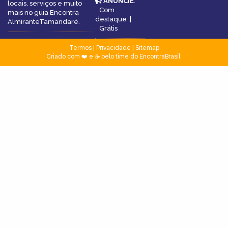
ANUNCIE
:
locais, serviços e muito
Com
mais no guia Encontra
destaque
|
AlmiranteTamandaré.
Grátis
Termos
|
Privacidade
|
Sitemap
Criado com ❤️ e ☕ pelo time do EncontraBrasil