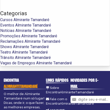
Categorias
Cursos Almirante Tamandaré
Eventos Almirante Tamandaré
Notícias Almirante Tamandaré
Promoções Almirante Tamandaré
Reclamações Almirante Tamandaré
Shows Almirante Tamandaré
Teatro Almirante Tamandaré
Trânsito Almirante Tamandaré
Vagas de Empregos Almirante Tamandaré
ENCONTRA
LINKS RÁPIDOS
NOVIDADES POR E-
ALMIRANTETAMANDARÉ
MAIL
Sobre
EncontraAlmiranteTamandaré
O melhor de Almirante
Tamandaré num só lugar!
Fale com o
Dicas, onde ir, o que fazer,
EncontraAlmiranteTamandaré
as melhores empresas,