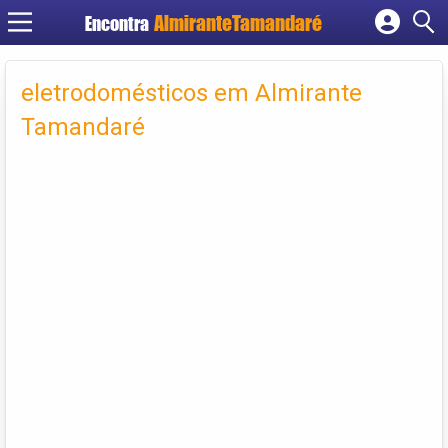
Encontra
Cadastrar empresa
Fazer login
eletrodomésticos em Almirante
Criar conta
Tamandaré