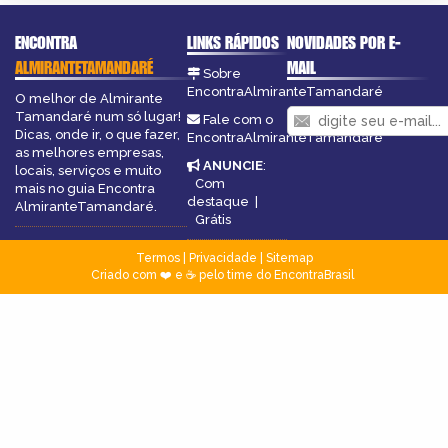
ENCONTRA
LINKS RÁPIDOS
NOVIDADES POR E-
ALMIRANTETAMANDARÉ
MAIL
Sobre
EncontraAlmiranteTamandaré
O melhor de Almirante
Tamandaré num só lugar!
Fale com o
Dicas, onde ir, o que fazer,
EncontraAlmiranteTamandaré
as melhores empresas,
ANUNCIE
:
locais, serviços e muito
Com
mais no guia Encontra
destaque
|
AlmiranteTamandaré.
Grátis
Termos
|
Privacidade
|
Sitemap
Criado com ❤️ e ☕ pelo time do EncontraBrasil