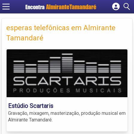
Encontra
Cadastrar empresa
Fazer login
esperas telefônicas em Almirante
Criar conta
Tamandaré
Estúdio Scartaris
Gravação, mixagem, masterização, produção musical em
Almirante Tamandaré.