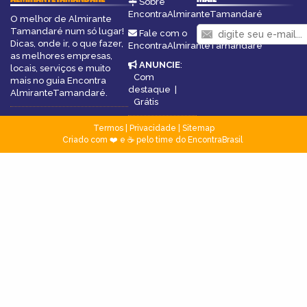
Sobre
EncontraAlmiranteTamandaré
O melhor de Almirante
Tamandaré num só lugar!
Fale com o
Dicas, onde ir, o que fazer,
EncontraAlmiranteTamandaré
as melhores empresas,
ANUNCIE
:
locais, serviços e muito
Com
mais no guia Encontra
destaque
|
AlmiranteTamandaré.
Grátis
Termos
|
Privacidade
|
Sitemap
Criado com ❤️ e ☕ pelo time do EncontraBrasil