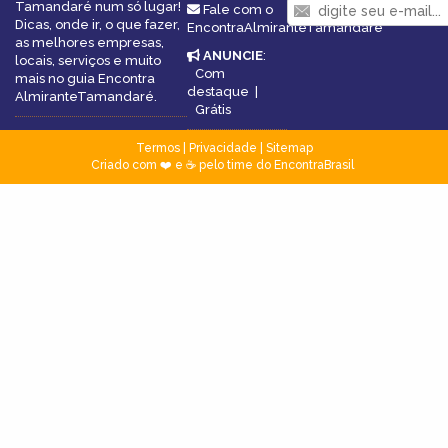
Tamandaré num só lugar!
Fale com o
Dicas, onde ir, o que fazer,
EncontraAlmiranteTamandaré
as melhores empresas,
ANUNCIE
:
locais, serviços e muito
Com
mais no guia Encontra
destaque
|
AlmiranteTamandaré.
Grátis
Termos
|
Privacidade
|
Sitemap
Criado com ❤️ e ☕ pelo time do EncontraBrasil