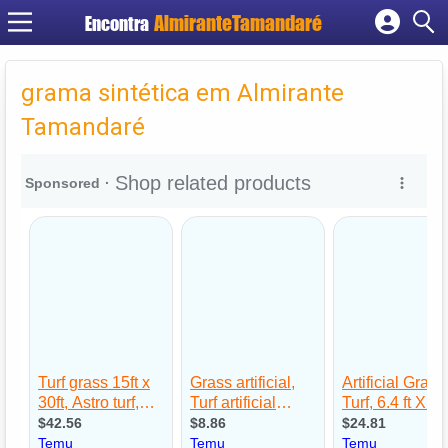
Encontra
Cadastrar empresa
Fazer login
grama sintética em Almirante
Criar conta
Tamandaré