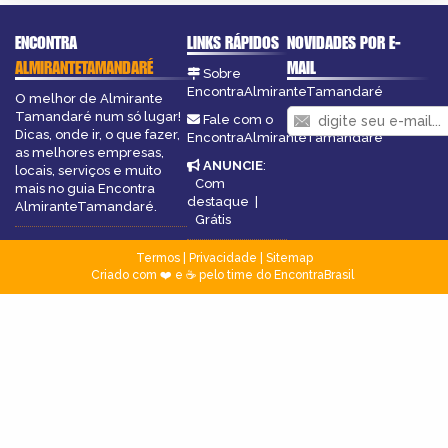
ENCONTRA
LINKS RÁPIDOS
NOVIDADES POR E-
ALMIRANTETAMANDARÉ
MAIL
Sobre
EncontraAlmiranteTamandaré
O melhor de Almirante
Tamandaré num só lugar!
Fale com o
Dicas, onde ir, o que fazer,
EncontraAlmiranteTamandaré
as melhores empresas,
ANUNCIE
:
locais, serviços e muito
Com
mais no guia Encontra
destaque
|
AlmiranteTamandaré.
Grátis
Termos
|
Privacidade
|
Sitemap
Criado com ❤️ e ☕ pelo time do EncontraBrasil