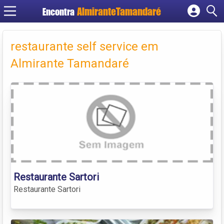
Encontra
Cadastrar empresa
Fazer login
restaurante self service em
Criar conta
Almirante Tamandaré
Restaurante Sartori
Restaurante Sartori