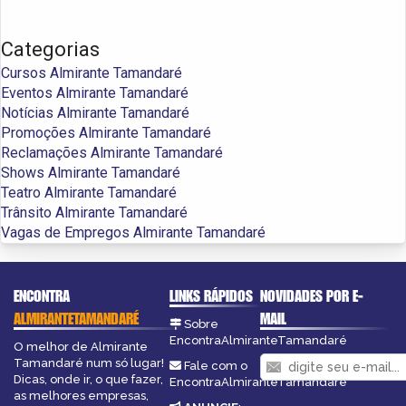
Categorias
Cursos Almirante Tamandaré
Eventos Almirante Tamandaré
Notícias Almirante Tamandaré
Promoções Almirante Tamandaré
Reclamações Almirante Tamandaré
Shows Almirante Tamandaré
Teatro Almirante Tamandaré
Trânsito Almirante Tamandaré
Vagas de Empregos Almirante Tamandaré
ENCONTRA
LINKS RÁPIDOS
NOVIDADES POR E-
ALMIRANTETAMANDARÉ
MAIL
Sobre
EncontraAlmiranteTamandaré
O melhor de Almirante
Tamandaré num só lugar!
Fale com o
Dicas, onde ir, o que fazer,
EncontraAlmiranteTamandaré
as melhores empresas,