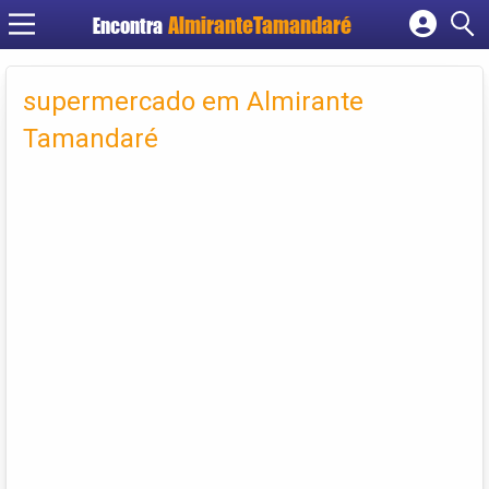
Encontra
Cadastrar empresa
Fazer login
supermercado em Almirante
Criar conta
Tamandaré