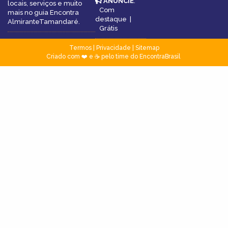
ANUNCIE
:
locais, serviços e muito
Com
mais no guia Encontra
destaque
|
AlmiranteTamandaré.
Grátis
Termos
|
Privacidade
|
Sitemap
Criado com ❤️ e ☕ pelo time do EncontraBrasil