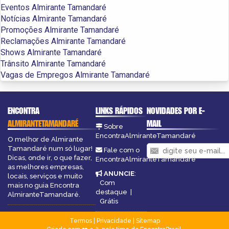
Eventos Almirante Tamandaré
Notícias Almirante Tamandaré
Promoções Almirante Tamandaré
Reclamações Almirante Tamandaré
Shows Almirante Tamandaré
Trânsito Almirante Tamandaré
Vagas de Empregos Almirante Tamandaré
ENCONTRA
LINKS RÁPIDOS
NOVIDADES POR E-
ALMIRANTETAMANDARÉ
MAIL
Sobre
EncontraAlmiranteTamandaré
O melhor de Almirante
Tamandaré num só lugar!
Fale com o
Dicas, onde ir, o que fazer,
EncontraAlmiranteTamandaré
as melhores empresas,
ANUNCIE
:
locais, serviços e muito
Com
mais no guia Encontra
destaque
|
AlmiranteTamandaré.
Grátis
Termos
|
Privacidade
|
Sitemap