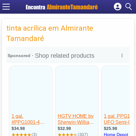
Encontra
Cadastrar empresa
Fazer login
tinta acrílica em Almirante
Criar conta
Tamandaré