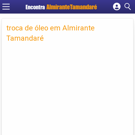
Encontra
Cadastrar empresa
Fazer login
troca de óleo em Almirante
Criar conta
Tamandaré