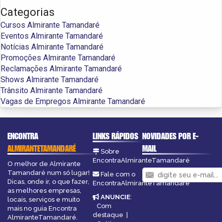
Categorias
Cursos Almirante Tamandaré
Eventos Almirante Tamandaré
Notícias Almirante Tamandaré
Promoções Almirante Tamandaré
Reclamações Almirante Tamandaré
Shows Almirante Tamandaré
Trânsito Almirante Tamandaré
Vagas de Empregos Almirante Tamandaré
ENCONTRA
LINKS RÁPIDOS
NOVIDADES POR E-
ALMIRANTETAMANDARÉ
MAIL
Sobre
EncontraAlmiranteTamandaré
O melhor de Almirante
Tamandaré num só lugar!
Fale com o
Dicas, onde ir, o que fazer,
EncontraAlmiranteTamandaré
as melhores empresas,
ANUNCIE
:
locais, serviços e muito
Com
mais no guia Encontra
destaque
|
AlmiranteTamandaré.