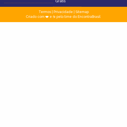
Grátis
Termos
|
Privacidade
|
Sitemap
Criado com ❤️ e ☕ pelo time do EncontraBrasil