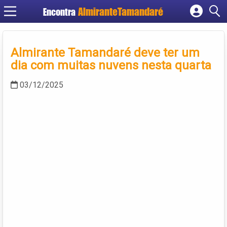
Encontra
Cadastrar empresa
Fazer login
Almirante Tamandaré deve ter um
Criar conta
dia com muitas nuvens nesta quarta
03/12/2025