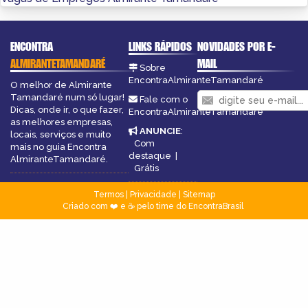
ENCONTRA
LINKS RÁPIDOS
NOVIDADES POR E-
ALMIRANTETAMANDARÉ
MAIL
Sobre
EncontraAlmiranteTamandaré
O melhor de Almirante
Tamandaré num só lugar!
Fale com o
Dicas, onde ir, o que fazer,
EncontraAlmiranteTamandaré
as melhores empresas,
ANUNCIE
:
locais, serviços e muito
Com
mais no guia Encontra
destaque
|
AlmiranteTamandaré.
Grátis
Termos
|
Privacidade
|
Sitemap
Criado com ❤️ e ☕ pelo time do EncontraBrasil