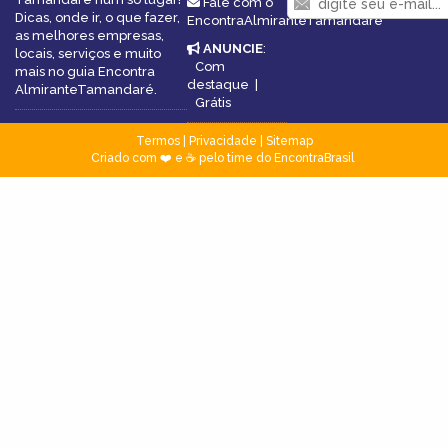
Fale com o
Dicas, onde ir, o que fazer,
EncontraAlmiranteTamandaré
as melhores empresas,
ANUNCIE
:
locais, serviços e muito
Com
mais no guia Encontra
destaque
|
AlmiranteTamandaré.
Grátis
Termos
|
Privacidade
|
Sitemap
Criado com ❤️ e ☕ pelo time do EncontraBrasil