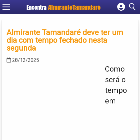
Encontra
Cadastrar empresa
Fazer login
Almirante Tamandaré deve ter um
Criar conta
dia com tempo fechado nesta
segunda
28/12/2025
Como
será o
tempo
em