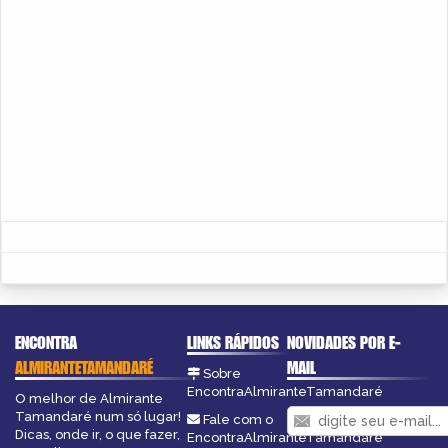
ENCONTRA
LINKS RÁPIDOS
NOVIDADES POR E-
ALMIRANTETAMANDARÉ
MAIL
Sobre
EncontraAlmiranteTamandaré
O melhor de Almirante
Tamandaré num só lugar!
Fale com o
Dicas, onde ir, o que fazer,
EncontraAlmiranteTamandaré