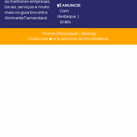
as melhores empresas,
ANUNCIE
:
locais, serviços e muito
Com
mais no guia Encontra
destaque
|
AlmiranteTamandaré.
Grátis
Termos
|
Privacidade
|
Sitemap
Criado com ❤️ e ☕ pelo time do EncontraBrasil