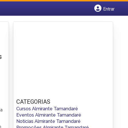
Entrar
Cadastrar empresa
Fazer login
Criar conta
s
CATEGORIAS
Cursos Almirante Tamandaré
ma
Eventos Almirante Tamandaré
Notícias Almirante Tamandaré
m
Promoções Almirante Tamandaré