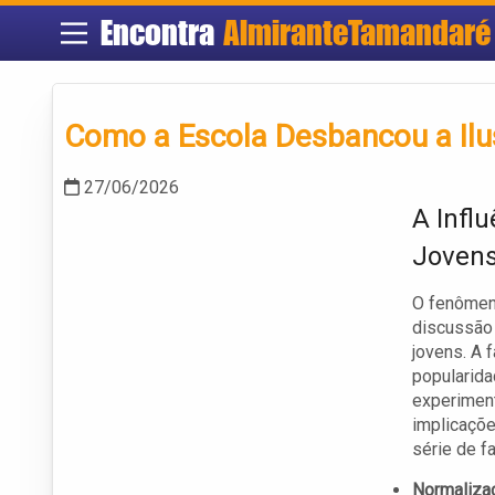
Encontra
AlmiranteTamandaré
Como a Escola Desbancou a Ilu
27/06/2026
A Infl
Joven
O fenôme
discussão 
jovens. A 
popularida
experimen
implicaçõe
série de f
Normaliza