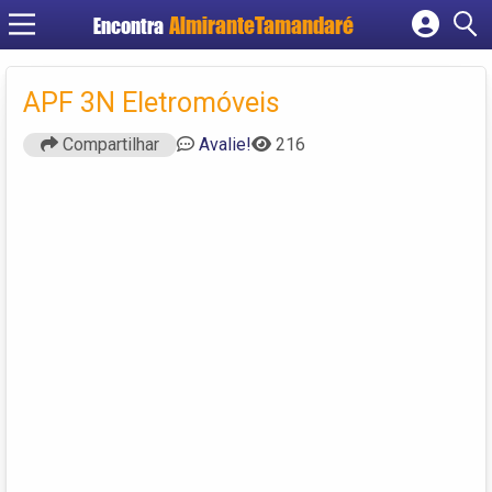
Encontra
Cadastrar empresa
Fazer login
APF 3N Eletromóveis
Criar conta
Compartilhar
Avalie!
216