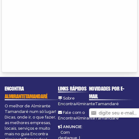
ENCONTRA
LINKS RÁPIDOS
NOVIDADES POR E-
ALMIRANTETAMANDARÉ
MAIL
Sobre
EncontraAlmiranteTamandaré
O melhor de Almirante
Tamandaré num só lugar!
Fale com o
Dicas, onde ir, o que fazer,
EncontraAlmiranteTamandaré
as melhores empresas,
ANUNCIE
:
locais, serviços e muito
Com
mais no guia Encontra
destaque
|