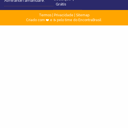
AlmiranteTamandaré.
Grátis
Termos
|
Privacidade
|
Sitemap
Criado com ❤️ e ☕ pelo time do EncontraBrasil