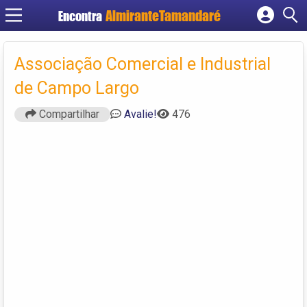
Encontra
Cadastrar empresa
Fazer login
Associação Comercial e Industrial
Criar conta
de Campo Largo
Compartilhar
Avalie!
476