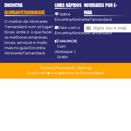
ENCONTRA
LINKS RÁPIDOS
NOVIDADES POR E-
ALMIRANTETAMANDARÉ
MAIL
Sobre
EncontraAlmiranteTamandaré
O melhor de Almirante
Tamandaré num só lugar!
Fale com o
Dicas, onde ir, o que fazer,
EncontraAlmiranteTamandaré
as melhores empresas,
ANUNCIE
:
locais, serviços e muito
Com
mais no guia Encontra
destaque
|
AlmiranteTamandaré.
Grátis
Termos
|
Privacidade
|
Sitemap
Criado com ❤️ e ☕ pelo time do EncontraBrasil