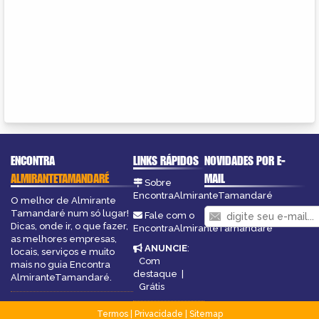
ENCONTRA
LINKS RÁPIDOS
NOVIDADES POR E-
ALMIRANTETAMANDARÉ
MAIL
Sobre
EncontraAlmiranteTamandaré
O melhor de Almirante
Tamandaré num só lugar!
Fale com o
Dicas, onde ir, o que fazer,
EncontraAlmiranteTamandaré
as melhores empresas,
ANUNCIE
:
locais, serviços e muito
Com
mais no guia Encontra
destaque
|
AlmiranteTamandaré.
Grátis
Termos
|
Privacidade
|
Sitemap