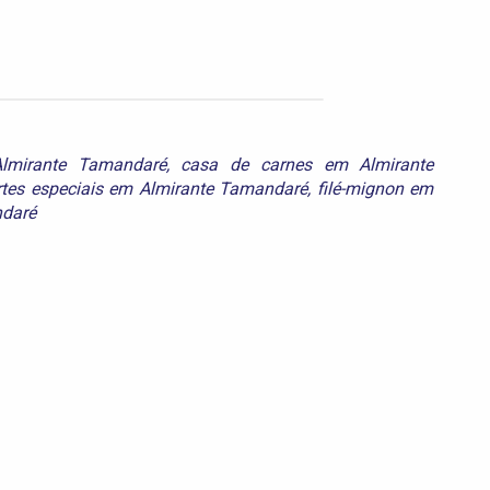
lmirante Tamandaré
,
casa de carnes em Almirante
rtes especiais em Almirante Tamandaré
,
filé-mignon em
ndaré