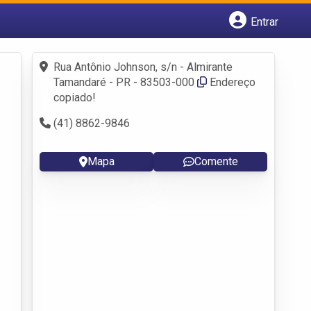
Entrar
Cadastrar empresa
Fazer login
Rua Antônio Johnson, s/n - Almirante
Criar conta
Tamandaré - PR - 83503-000
Endereço
copiado!
(41) 8862-9846
Mapa
Comente