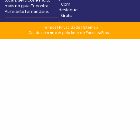
locais, serviços e muito
Com
mais no guia Encontra
destaque
|
AlmiranteTamandaré.
Grátis
Termos
|
Privacidade
|
Sitemap
Criado com ❤️ e ☕ pelo time do EncontraBrasil