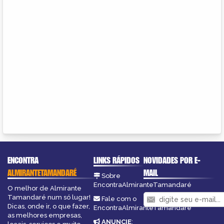
ENCONTRA
LINKS RÁPIDOS
NOVIDADES POR E-
ALMIRANTETAMANDARÉ
MAIL
Sobre
EncontraAlmiranteTamandaré
O melhor de Almirante
Tamandaré num só lugar!
Fale com o
Dicas, onde ir, o que fazer,
EncontraAlmiranteTamandaré
as melhores empresas,
ANUNCIE
: