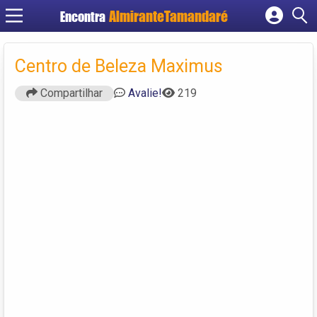
Encontra
Cadastrar empresa
Fazer login
Centro de Beleza Maximus
Criar conta
Compartilhar
Avalie!
219