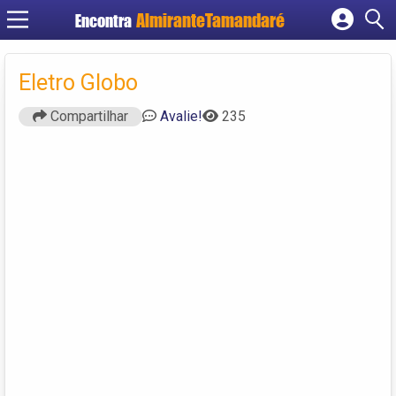
Encontra
Cadastrar empresa
Fazer login
Eletro Globo
Criar conta
Compartilhar
Avalie!
235