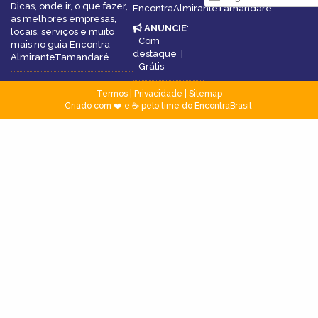
Dicas, onde ir, o que fazer,
EncontraAlmiranteTamandaré
as melhores empresas,
ANUNCIE
:
locais, serviços e muito
Com
mais no guia Encontra
destaque
|
AlmiranteTamandaré.
Grátis
Termos
|
Privacidade
|
Sitemap
Criado com ❤️ e ☕ pelo time do EncontraBrasil