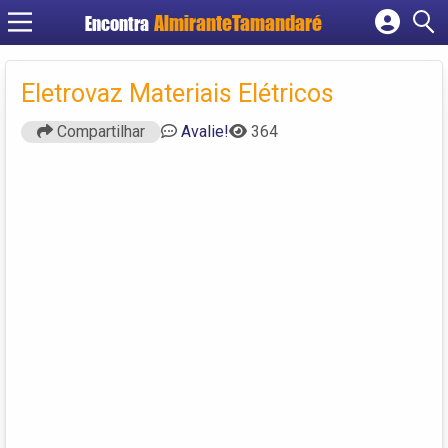
Encontra
Cadastrar empresa
Fazer login
Eletrovaz Materiais Elétricos
Criar conta
Compartilhar
Avalie!
364