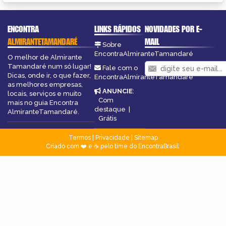
ENCONTRA
LINKS RÁPIDOS
NOVIDADES POR E-
ALMIRANTETAMANDARÉ
MAIL
Sobre
EncontraAlmiranteTamandaré
O melhor de Almirante
Tamandaré num só lugar!
Fale com o
Dicas, onde ir, o que fazer,
EncontraAlmiranteTamandaré
as melhores empresas,
ANUNCIE
:
locais, serviços e muito
Com
mais no guia Encontra
destaque
|
AlmiranteTamandaré.
Grátis
Termos
|
Privacidade
|
Sitemap
Criado com ❤️ e ☕ pelo time do EncontraBrasil