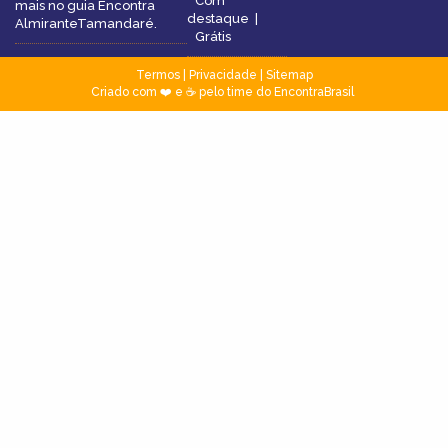
Com
mais no guia Encontra
destaque
|
AlmiranteTamandaré.
Grátis
Termos
|
Privacidade
|
Sitemap
Criado com ❤️ e ☕ pelo time do EncontraBrasil