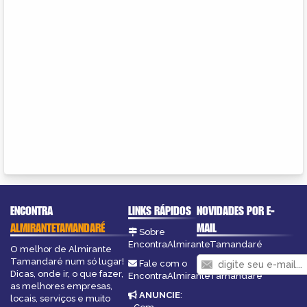
ENCONTRA
LINKS RÁPIDOS
NOVIDADES POR E-
ALMIRANTETAMANDARÉ
MAIL
Sobre
EncontraAlmiranteTamandaré
O melhor de Almirante
Tamandaré num só lugar!
Fale com o
Dicas, onde ir, o que fazer,
EncontraAlmiranteTamandaré
as melhores empresas,
ANUNCIE
:
locais, serviços e muito