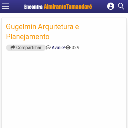
Encontra
Cadastrar empresa
Fazer login
Gugelmin Arquitetura e
Criar conta
Planejamento
Compartilhar
Avalie!
329