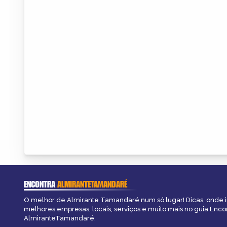
ENCONTRA
ALMIRANTETAMANDARÉ
O melhor de Almirante Tamandaré num só lugar! Dicas, onde ir,
melhores empresas, locais, serviços e muito mais no guia Enco
AlmiranteTamandaré.