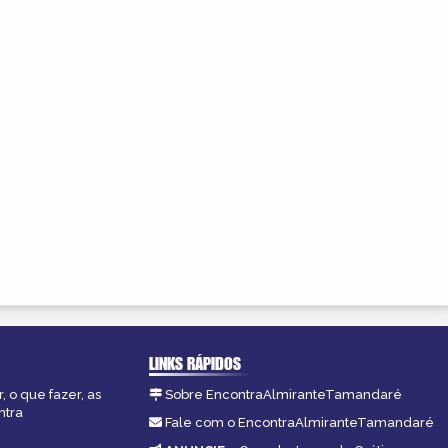
LINKS RÁPIDOS
 o que fazer, as
Sobre EncontraAlmiranteTamandaré
ntra
Fale com o EncontraAlmiranteTamandaré