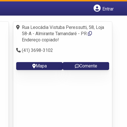
Entrar
Cadastrar empresa
Fazer login
Rua Leocádia Vistuba Peressutti, 58, Loja
Criar conta
58-A - Almirante Tamandaré - PR
Endereço copiado!
(41) 3698-3102
Mapa
Comente