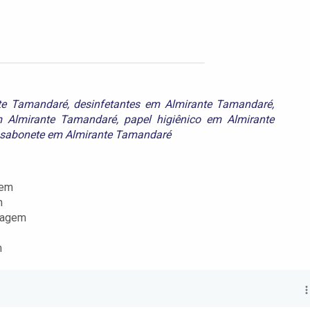
te Tamandaré
,
desinfetantes em Almirante Tamandaré
,
m Almirante Tamandaré
,
papel higiênico em Almirante
sabonete em Almirante Tamandaré
gem
m
ragem
m