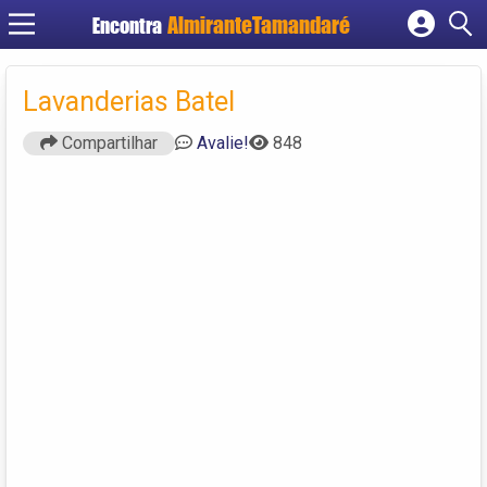
Encontra
Cadastrar empresa
Fazer login
Lavanderias Batel
Criar conta
Compartilhar
Avalie!
848