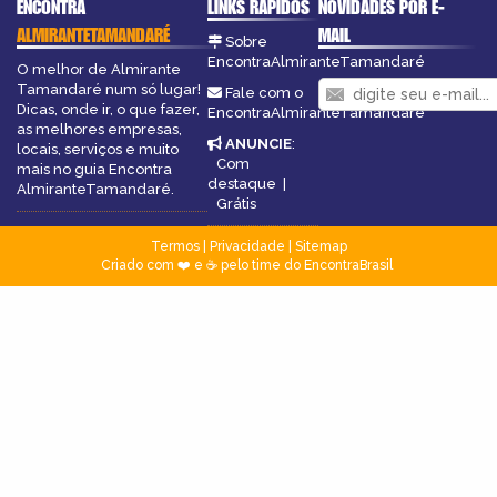
ENCONTRA
LINKS RÁPIDOS
NOVIDADES POR E-
ALMIRANTETAMANDARÉ
MAIL
Sobre
EncontraAlmiranteTamandaré
O melhor de Almirante
Tamandaré num só lugar!
Fale com o
Dicas, onde ir, o que fazer,
EncontraAlmiranteTamandaré
as melhores empresas,
ANUNCIE
:
locais, serviços e muito
Com
mais no guia Encontra
destaque
|
AlmiranteTamandaré.
Grátis
Termos
|
Privacidade
|
Sitemap
Criado com ❤️ e ☕ pelo time do EncontraBrasil