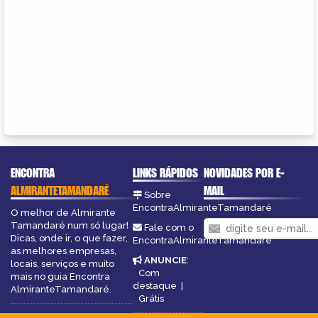
ENCONTRA
LINKS RÁPIDOS
NOVIDADES POR E-
ALMIRANTETAMANDARÉ
MAIL
Sobre
EncontraAlmiranteTamandaré
O melhor de Almirante
Tamandaré num só lugar!
Fale com o
Dicas, onde ir, o que fazer,
EncontraAlmiranteTamandaré
as melhores empresas,
ANUNCIE
:
locais, serviços e muito
Com
mais no guia Encontra
destaque
|
AlmiranteTamandaré.
Grátis