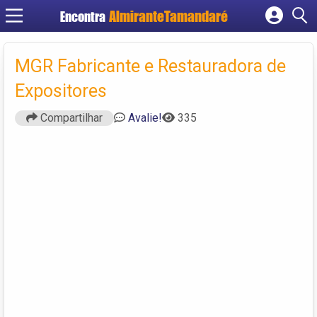
Encontra
Cadastrar empresa
Fazer login
MGR Fabricante e Restauradora de
Criar conta
Expositores
Compartilhar
Avalie!
335