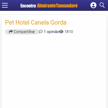
Encontra
Cadastrar empresa
Fazer login
Pet Hotel Canela Gorda
Criar conta
Compartilhar
1 opinião
1810