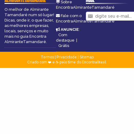
ALMIRANTETAMANDARÉ
MAIL
Sobre
EncontraAlmiranteTamandaré
O melhor de Almirante
Tamandaré num só lugar!
Fale com o
Dicas, onde ir, o que fazer,
EncontraAlmiranteTamandaré
as melhores empresas,
ANUNCIE
:
locais, serviços e muito
Com
mais no guia Encontra
destaque
|
AlmiranteTamandaré.
Grátis
Termos
|
Privacidade
|
Sitemap
Criado com ❤️ e ☕ pelo time do EncontraBrasil