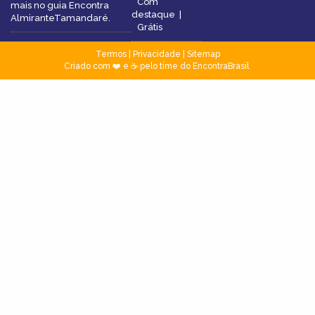
Com
mais no guia Encontra
destaque
|
AlmiranteTamandaré.
Grátis
Termos
|
Privacidade
|
Sitemap
Criado com ❤️ e ☕ pelo time do EncontraBrasil