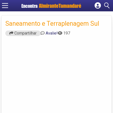
Encontra
Cadastrar empresa
Fazer login
Saneamento e Terraplenagem Sul
Criar conta
Compartilhar
Avalie!
197