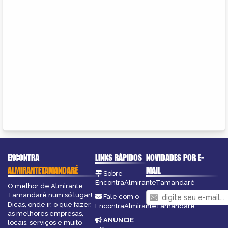
ENCONTRA
LINKS RÁPIDOS
NOVIDADES POR E-
ALMIRANTETAMANDARÉ
MAIL
Sobre
EncontraAlmiranteTamandaré
O melhor de Almirante
Tamandaré num só lugar!
Fale com o
Dicas, onde ir, o que fazer,
EncontraAlmiranteTamandaré
as melhores empresas,
ANUNCIE
:
locais, serviços e muito