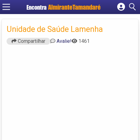
Encontra
Cadastrar empresa
Fazer login
Unidade de Saúde Lamenha
Criar conta
Compartilhar
Avalie!
1461