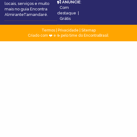
ANUNCIE
:
locais, serviços e muito
Com
mais no guia Encontra
destaque
|
AlmiranteTamandaré.
Grátis
Termos
|
Privacidade
|
Sitemap
Criado com ❤️ e ☕ pelo time do EncontraBrasil