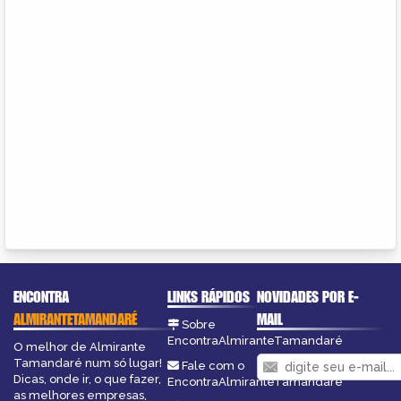
ENCONTRA
LINKS RÁPIDOS
NOVIDADES POR E-
ALMIRANTETAMANDARÉ
MAIL
Sobre
EncontraAlmiranteTamandaré
O melhor de Almirante
Tamandaré num só lugar!
Fale com o
Dicas, onde ir, o que fazer,
EncontraAlmiranteTamandaré
as melhores empresas,