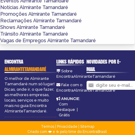
Eventos Almirante Tamandaré
Notícias Almirante Tamandaré
Promoções Almirante Tamandaré
Reclamações Almirante Tamandaré
Shows Almirante Tamandaré
Trânsito Almirante Tamandaré
Vagas de Empregos Almirante Tamandaré
ENCONTRA
LINKS RÁPIDOS
NOVIDADES POR E-
ALMIRANTETAMANDARÉ
MAIL
Sobre
EncontraAlmiranteTamandaré
O melhor de Almirante
Tamandaré num só lugar!
Fale com o
Dicas, onde ir, o que fazer,
EncontraAlmiranteTamandaré
as melhores empresas,
ANUNCIE
:
locais, serviços e muito
Com
mais no guia Encontra
destaque
|
AlmiranteTamandaré.
Grátis
Termos
|
Privacidade
|
Sitemap
Criado com ❤️ e ☕ pelo time do EncontraBrasil