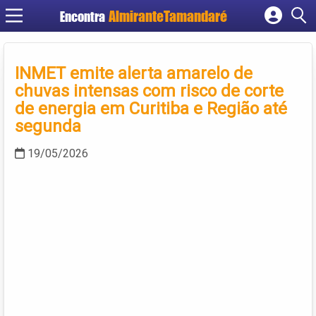
Encontra
Cadastrar empresa
Fazer login
INMET emite alerta amarelo de
Criar conta
chuvas intensas com risco de corte
de energia em Curitiba e Região até
segunda
19/05/2026