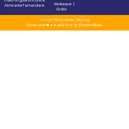
mais no guia Encontra
destaque
|
AlmiranteTamandaré.
Grátis
Termos
|
Privacidade
|
Sitemap
Criado com ❤️ e ☕ pelo time do EncontraBrasil