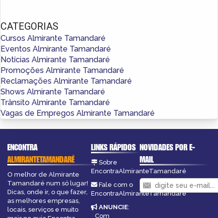
CATEGORIAS
Cursos Almirante Tamandaré
Eventos Almirante Tamandaré
Notícias Almirante Tamandaré
Promoções Almirante Tamandaré
Reclamações Almirante Tamandaré
Shows Almirante Tamandaré
Trânsito Almirante Tamandaré
Vagas de Empregos Almirante Tamandaré
ENCONTRA
LINKS RÁPIDOS
NOVIDADES POR E-
ALMIRANTETAMANDARÉ
MAIL
Sobre
EncontraAlmiranteTamandaré
O melhor de Almirante
Tamandaré num só lugar!
Fale com o
Dicas, onde ir, o que fazer,
EncontraAlmiranteTamandaré
as melhores empresas,
ANUNCIE
:
locais, serviços e muito
Com