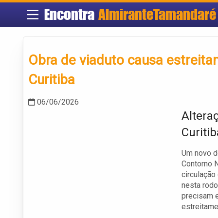
Encontra
AlmiranteTamandaré
Obra de viaduto causa estreita
Curitiba
06/06/2026
Altera
Curitib
Um novo de
Contorno N
circulação 
nesta rodo
precisam e
estreitame