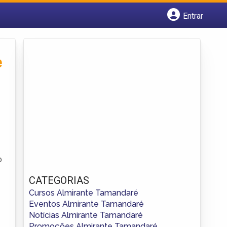
Entrar
Cadastrar empresa
Fazer login
Criar conta
e
o
CATEGORIAS
Cursos Almirante Tamandaré
Eventos Almirante Tamandaré
Notícias Almirante Tamandaré
Promoções Almirante Tamandaré