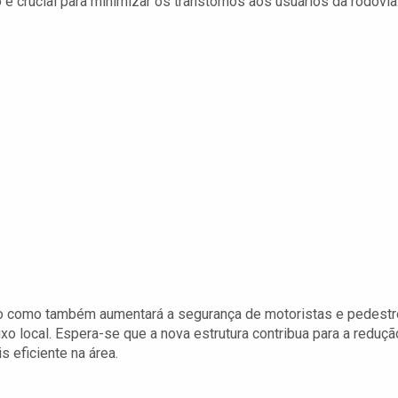
 crucial para minimizar os transtornos aos usuários da rodovia
egião como também aumentará a segurança de motoristas e pedest
uxo local. Espera-se que a nova estrutura contribua para a reduçã
 eficiente na área.