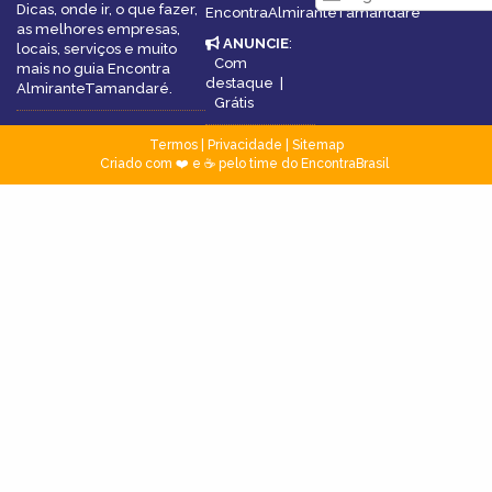
Dicas, onde ir, o que fazer,
EncontraAlmiranteTamandaré
as melhores empresas,
ANUNCIE
:
locais, serviços e muito
Com
mais no guia Encontra
destaque
|
AlmiranteTamandaré.
Grátis
Termos
|
Privacidade
|
Sitemap
Criado com ❤️ e ☕ pelo time do EncontraBrasil