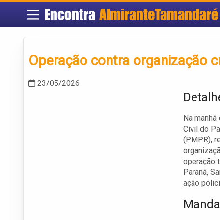
Encontra
AlmiranteTamandaré
Operação contra organização c
23/05/2026
Detalh
Na manhã d
Civil do P
(PMPR), re
organizaçã
operação 
Paraná, Sa
ação polici
Mandad