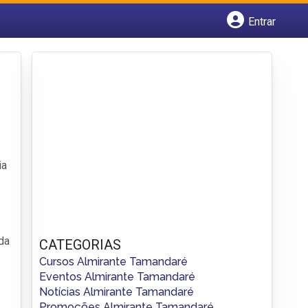
Entrar
Cadastrar empresa
Fazer login
Criar conta
ia
 da
CATEGORIAS
Cursos Almirante Tamandaré
Eventos Almirante Tamandaré
Notícias Almirante Tamandaré
Promoções Almirante Tamandaré