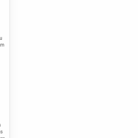
u
am
s
as