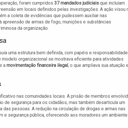
 operação, foram cumpridos
37 mandados judiciais
que incluíam
eensão em locais definidos pelas investigações. A ação visou 
m a coleta de evidências que pudessem auxiliar nas
 à apreensão de armas de fogo, munições e substâncias
riminosa da organização.
osa
uía uma estrutura bem definida, com papéis e responsabilidad
modelo organizacional se mostrava eficiente para atividades
e a
movimentação financeira ilegal
, o que ampliava sua atuação 
s
ificativo nas comunidades locais. A prisão de membros envolvi
o de segurança para os cidadãos, mas também desarticula um
a das pessoas. A redução na circulação de drogas e armas nas
dem e segurança pública, oferecendo aos moradores um ambiente