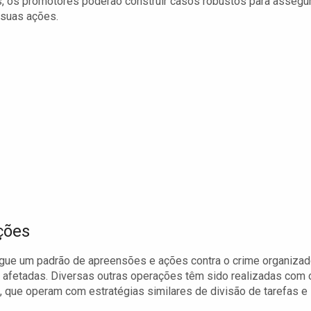
, os promotores poderão construir casos robustos para assegu
suas ações.
ções
egue um padrão de apreensões e ações contra o crime organiza
 afetadas. Diversas outras operações têm sido realizadas com 
 que operam com estratégias similares de divisão de tarefas e