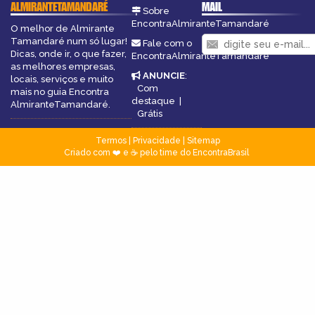
ALMIRANTETAMANDARÉ
MAIL
Sobre
EncontraAlmiranteTamandaré
O melhor de Almirante
Tamandaré num só lugar!
Fale com o
Dicas, onde ir, o que fazer,
EncontraAlmiranteTamandaré
as melhores empresas,
ANUNCIE
:
locais, serviços e muito
Com
mais no guia Encontra
destaque
|
AlmiranteTamandaré.
Grátis
Termos
|
Privacidade
|
Sitemap
Criado com ❤️ e ☕ pelo time do EncontraBrasil