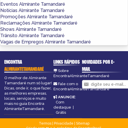
Eventos Almirante Tamandaré
Notícias Almirante Tamandaré
Promoções Almirante Tamandaré
Reclamações Almirante Tamandaré
Shows Almirante Tamandaré
Trânsito Almirante Tamandaré
Vagas de Empregos Almirante Tamandaré
ENCONTRA
LINKS RÁPIDOS
NOVIDADES POR E-
ALMIRANTETAMANDARÉ
MAIL
Sobre
EncontraAlmiranteTamandaré
O melhor de Almirante
Tamandaré num só lugar!
Fale com o
Dicas, onde ir, o que fazer,
EncontraAlmiranteTamandaré
as melhores empresas,
ANUNCIE
:
locais, serviços e muito
Com
mais no guia Encontra
destaque
|
AlmiranteTamandaré.
Grátis
Termos
|
Privacidade
|
Sitemap