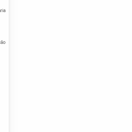
ria
ção