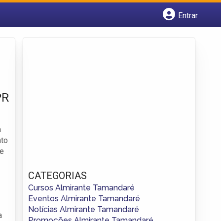
Entrar
Cadastrar empresa
Fazer login
Criar conta
PR
a
nto
e
CATEGORIAS
Cursos Almirante Tamandaré
Eventos Almirante Tamandaré
Notícias Almirante Tamandaré
a
Promoções Almirante Tamandaré