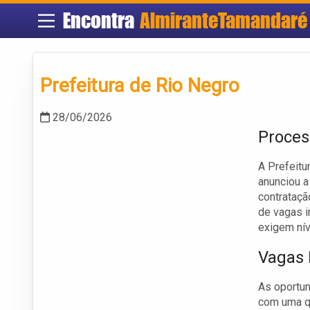
Encontra
AlmiranteTamandaré
Prefeitura de Rio Negro
28/06/2026
Proces
A Prefeitu
anunciou a
contrataçã
de vagas 
exigem nív
Vagas 
As oportun
com uma qu