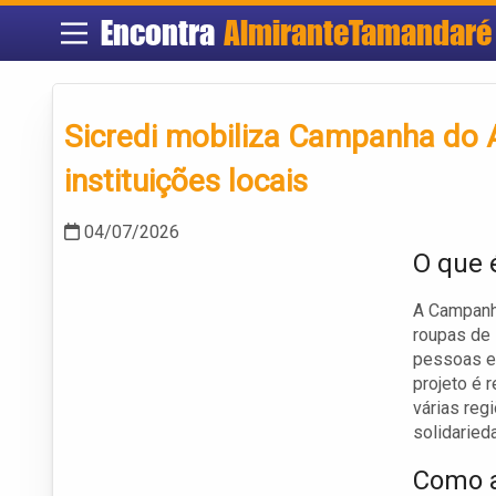
Encontra
AlmiranteTamandaré
Sicredi mobiliza Campanha do 
instituições locais
04/07/2026
O que 
A Campanha
roupas de 
pessoas e 
projeto é 
várias reg
solidaried
Como a