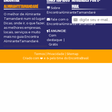
ENCONTRA
LINKS RÁPIDOS
NOVIDADES POR E-
ALMIRANTETAMANDARÉ
MAIL
Sobre
EncontraAlmiranteTamandaré
O melhor de Almirante
Tamandaré num só lugar!
Fale com o
Dicas, onde ir, o que fazer,
EncontraAlmiranteTamandaré
as melhores empresas,
ANUNCIE
:
locais, serviços e muito
Com
mais no guia Encontra
destaque
|
AlmiranteTamandaré.
Grátis
Termos
|
Privacidade
|
Sitemap
Criado com ❤️ e ☕ pelo time do EncontraBrasil