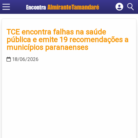
Encontra
Cadastrar empresa
Fazer login
TCE encontra falhas na saúde
Criar conta
pública e emite 19 recomendações a
municípios paranaenses
18/06/2026