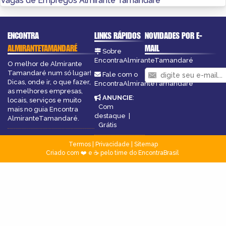
Vagas de Empregos Almirante Tamandaré
ENCONTRA
LINKS RÁPIDOS
NOVIDADES POR E-
ALMIRANTETAMANDARÉ
MAIL
Sobre
EncontraAlmiranteTamandaré
O melhor de Almirante
Tamandaré num só lugar!
Fale com o
Dicas, onde ir, o que fazer,
EncontraAlmiranteTamandaré
as melhores empresas,
ANUNCIE
:
locais, serviços e muito
Com
mais no guia Encontra
destaque
|
AlmiranteTamandaré.
Grátis
Termos
|
Privacidade
|
Sitemap
Criado com ❤️ e ☕ pelo time do EncontraBrasil