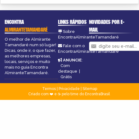
ENCONTRA
LINKS RÁPIDOS
NOVIDADES POR E-
ALMIRANTETAMANDARÉ
MAIL
Sobre
EncontraAlmiranteTamandaré
O melhor de Almirante
Tamandaré num só lugar!
Fale com o
Dicas, onde ir, o que fazer,
EncontraAlmiranteTamandaré
as melhores empresas,
ANUNCIE
:
locais, serviços e muito
Com
mais no guia Encontra
destaque
|
AlmiranteTamandaré.
Grátis
Termos
|
Privacidade
|
Sitemap
Criado com ❤️ e ☕ pelo time do EncontraBrasil